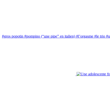
#gros popotin
#pompino (“une pipe” en italien)
#l’orgasme
#le trio
#u