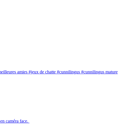
eilleures amies
#jeux de chatte
#cunnilingus
#cunnilingus mature