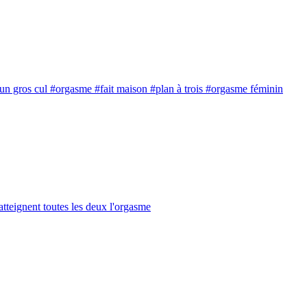
un gros cul
#orgasme
#fait maison
#plan à trois
#orgasme féminin